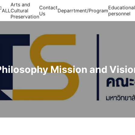
Arts and
c
Contact
Educational
ALL
Cultural
Deparrtment/Program
Us
personnel
Preservation
arch for:
Philosophy Mission and Visio