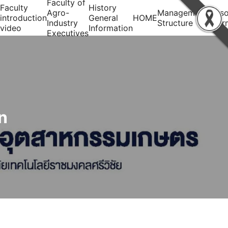
Faculty of
Faculty
History
Agro-
Management
Perso
introduction
General
HOME
Industry
Structure
infor
video
Information
Executives
n