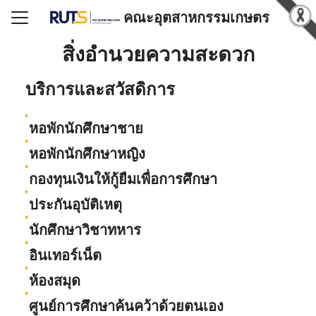
คณะอุตสาหกรรมเกษตร
Search for:
สิ่งอำนวยความสะดวก
บริการและสวัสดิการ
แรก
วกับคณะฯ
​ หอพักนักศึกษาชาย
ูตรที่เปิดสอน
​ หอพักนักศึกษาหญิง
์โหลด
​ กองทุนเงินให้กู้ยืมเพื่อการศึกษา
สารสนเทศ
​ ประกันอุบัติเหตุ
ริการวิชาการ
​ นักศึกษาวิชาทหาร
ำนุบำรุงศิลปวัฒนธรรม
​ อินเทอร์เน็ต
น/รางวัล
​ ห้องสมุด
อเรา
​ ศูนย์การศึกษาค้นคว้าด้วยตนเอง