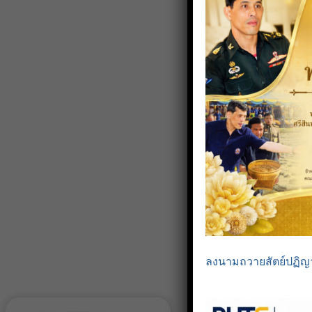
ลงนามถวายสัตย์ปฏิญ