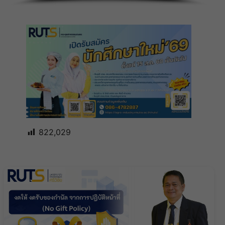
เรียน
822,029