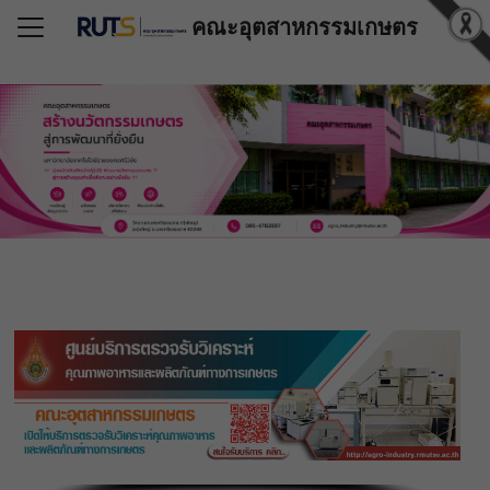
คณะอุตสาหกรรมเกษตร
Search for:
แรก
วกับคณะฯ
ูตรที่เปิดสอน
์โหลด
สารสนเทศ
ริการวิชาการ
ำนุบำรุงศิลปวัฒนธรรม
น/รางวัล
อเรา