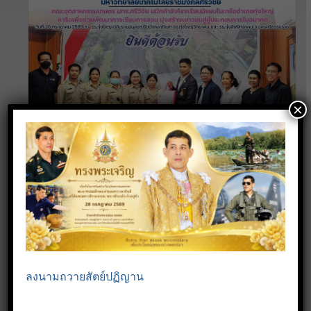
×
คณะอุตสาหกรรมเกษตร มทร.ศรีวิชัย
ผนึกกำลังโรงเรียนมัธยมในเครืออำเภอ
ทุ่งใหญ่ หารือเพื่อร่วมพัฒนาการเรียนการ
สอน มุ่งสร้างเยาวชนสู่ผู้ประกอบการใน
อนาคต
20 กรกฎาคม 2026
Read more
ลงนามถวายสัตย์ปฏิญาน