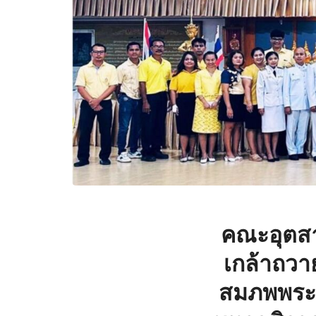
คณะอุตสาห
เกล้าถวา
สมภพพระบ