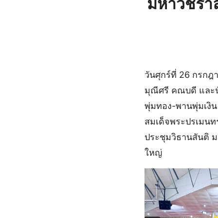
มหาวชิราล
วันศุกร์ที่ 26 กร
มุณีศรี คณบดี และ
พุ่มทอง-พานพุ่มเง
สมเด็จพระปรเมนทร
ประชุมวิธานสันติ 
ใหญ่