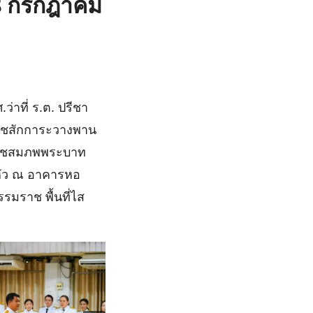
28 กรกฎาคม
าที่ ร.ต. ปรีชา
ราชสักการะวางพาน
ะราชสมภพพระบาท
หัว ณ อาคารหอ
รมราช พื้นที่ไส