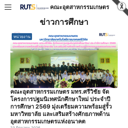
คณะอุตสาหกรรมเกษตร
Search for:
ข่าวการศึกษา
หน่วยงาน
แรก
วกับคณะฯ
ูตรที่เปิดสอน
์โหลด
สารสนเทศ
ริการวิชาการ
คณะอุตสาหกรรมเกษตร มทร.ศรีวิชัย จัด
โครงการปฐมนิเทศนักศึกษาใหม่ ประจำปี
ำนุบำรุงศิลปวัฒนธรรม
การศึกษา 2569 มุ่งเตรียมความพร้อมสู่รั้ว
น/รางวัล
มหาวิทยาลัย และเสริมสร้างศักยภาพด้าน
อเรา
อุตสาหกรรมเกษตรแห่งอนาคต
23 มิถุนายน 2026